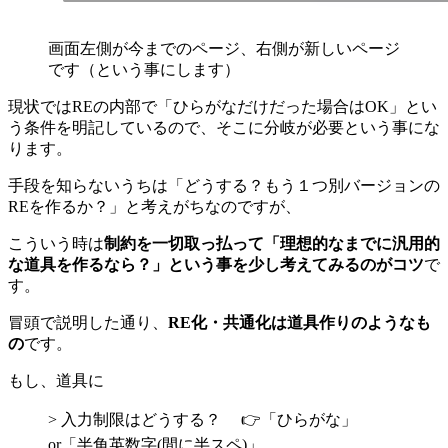
画面左側が今までのページ、右側が新しいページ
です（という事にします）
現状ではREの内部で「ひらがなだけだった場合はOK」とい
う条件を明記しているので、そこに分岐が必要という事にな
ります。
手段を知らないうちは「どうする？もう１つ別バージョンの
REを作るか？」と考えがちなのですが、
こういう時は
制約を一切取っ払って「理想的なまでに汎用的
な道具を作るなら？」という事を少し考えてみるのがコツ
で
す。
冒頭で説明した通り、
RE化・共通化は道具作りのようなも
の
です。
もし、道具に
> 入力制限はどうする？ 👉️「ひらがな」
or「半角英数字(間に半スペ)」