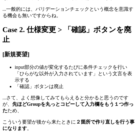
...一般的には、バリデーションチェックという概念を意識す
る機会も無いですからね。
Case 2. 仕様変更 > 「確認」ボタンを廃
止
[新規要望]
input部分の値が変化するたびに条件チェックを行い
「ひらがな以外が入力されています」という文言を表
示する
「確認」ボタンは廃止
...さて、よく想像してみてもらえると分かると思うのです
が、
先ほどGroupを丸っとコピーして入力欄をもう１つ作っ
た
ため、
こういう要望が後から来たときに
２箇所で作り直しを行う事
になります
。