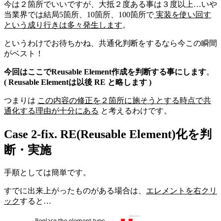
今は２箇所でいいですが、大抵２度ある事は３度以上…いや
当業界では結局5箇所、10箇所、100箇所で
実装を使い回す
という成り行きは多々発生します
。
というわけでお待ちかね、共通化判断をするなら今この瞬間
がベスト！
今回はここでReusable Element作成を判断する事にします
。
( Reusable Elementは以後 RE と略します )
つまりは
この内容の修正を２箇所に施そうとする時点で共
通化する理由が十分にある
と考えるわけです。
Case 2-fix. RE(Reusable Element)化を判
断・実施
手順としては簡単です。
すでに出来上がったものがある場合は、
エレメントを右クリ
ック
すると…