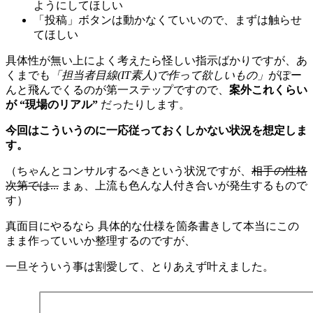
ようにしてほしい
「投稿」ボタンは動かなくていいので、まずは触らせ
てほしい
具体性が無い上によく考えたら怪しい指示ばかりですが、あ
くまでも
「担当者目線(IT素人)で作って欲しいもの」
がぽー
んと飛んでくるのが第一ステップですので、
案外これくらい
が “現場のリアル”
だったりします。
今回はこういうのに一応従っておくしかない状況を想定しま
す。
（ちゃんとコンサルするべきという状況ですが、
相手の性格
次第では...
まぁ、上流も色んな人付き合いが発生するもので
す）
真面目にやるなら 具体的な仕様を箇条書きして本当にこの
まま作っていいか整理するのですが、
一旦そういう事は割愛して、とりあえず叶えました。