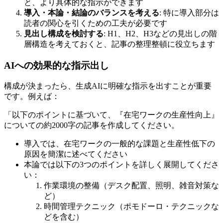
と、より具体的な指示ができます
導入・本論・結論のバランスを考える
: 特に導入部分は
読者の関心を引くための工夫が必要です
見出し構成を検討する
: H1、H2、H3などの見出しの階
層構造を考えておくと、記事の整理整頓に役立ちます
AIへの効果的な指示出し
構成が決まったら、生成AIに明確な指示を出すことが重要
です。例えば：
「以下のポイントに基づいて、『在宅ワークの生産性向上』
についての約2000字の記事を作成してください。
導入では、在宅ワークの一般的な課題と生産性低下の
原因を簡潔に述べてください
本論では以下の3つのポイントを詳しく展開してくださ
い：
作業環境の整備（デスク配置、照明、雑音対策な
ど）
時間管理テクニック（ポモドーロ・テクニックな
どを含む）