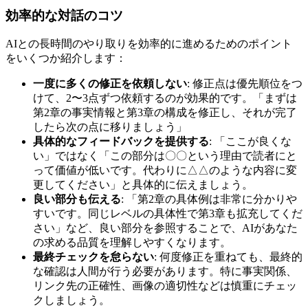
効率的な対話のコツ
AIとの長時間のやり取りを効率的に進めるためのポイント
をいくつか紹介します：
一度に多くの修正を依頼しない
: 修正点は優先順位をつ
けて、2〜3点ずつ依頼するのが効果的です。「まずは
第2章の事実情報と第3章の構成を修正し、それが完了
したら次の点に移りましょう」
具体的なフィードバックを提供する
: 「ここが良くな
い」ではなく「この部分は〇〇という理由で読者にと
って価値が低いです。代わりに△△のような内容に変
更してください」と具体的に伝えましょう。
良い部分も伝える
: 「第2章の具体例は非常に分かりや
すいです。同じレベルの具体性で第3章も拡充してくだ
さい」など、良い部分を参照することで、AIがあなた
の求める品質を理解しやすくなります。
最終チェックを怠らない
: 何度修正を重ねても、最終的
な確認は人間が行う必要があります。特に事実関係、
リンク先の正確性、画像の適切性などは慎重にチェッ
クしましょう。