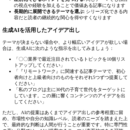
の視点や経験を加えることで価値ある記事になります
長期的に展開できるテーマを選ぶ
: シリーズ化できる内
容だと読者の継続的な関心を得やすくなります
生成AIを活用したアイデア出し
テーマが決まらない場合や、より幅広いアイデアが欲しい場
合は、生成AIに次のような指示を出してみましょう：
「〇〇業界で最近注目されているトピックを10個リス
トアップしてください」
「『リモートワーク』に関連する記事テーマで、初心
者向けと上級者向けのものをそれぞれ5つずつ提案して
ください」
「私のブログは主に30代の子育て世代をターゲットに
しています。この層に響くコンテンツのアイデアを出
してください」
ただし、AIの提案はあくまでアイデア出しの参考程度に留
め、市場性や自分の知識レベル、読者のニーズを踏まえた上
で、最終的な判断は人間が行うことが重要です。特に専門性