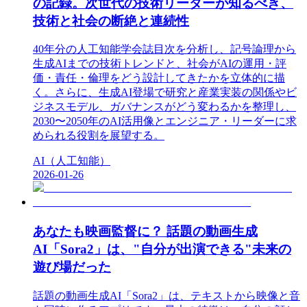
の記録。次世代の技術リーダーが知るべき、
技術と社会の断絶と連続性
40年分の人工知能学会誌目次を分析し、記号論理から
生成AIまでの技術トレンドと、社会がAIの運用・評
価・責任・倫理をどう設計してきたかを立体的に描
く。さらに、生成AI登場で研究と産業実装の関係やビ
ジネスモデル、ガバナンスがどう変わるかを整理し、
2030〜2050年のAI活用像とエンジニア・リーダーに求
められる役割を展望する。
AI（人工知能）
2026-01-26
あなたも映画監督に？ 話題の動画生成
AI「Sora2」は、"自分が出演できる"未来の
遊び場だった
話題の動画生成AI「Sora2」は、テキストから映像と音