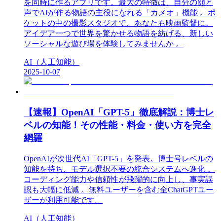
を同時に作るアプリです。最大の特徴は、自分の顔と
声でAIが作る物語の主役になれる「カメオ」機能 。ポ
ケットの中の撮影スタジオで、あなたも映画監督に。
アイデア一つで世界を驚かせる物語を紡げる、新しい
ソーシャルな遊び場を体験してみませんか 。
AI（人工知能）
2025-10-07
【速報】OpenAI「GPT-5」徹底解説：博士レ
ベルの知能！その性能・料金・使い方を完全
網羅
OpenAIが次世代AI「GPT-5」を発表。博士号レベルの
知能を持ち、モデル選択不要の統合システムへ進化 。
コーディング能力や信頼性が飛躍的に向上し、事実誤
認も大幅に低減 。無料ユーザーを含む全ChatGPTユー
ザーが利用可能です。
AI（人工知能）