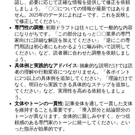
認し、必要に応じて正確な情報を提供して修正を依頼
しましょう。「〇〇についての情報が最新ではありま
せん。2025年のデータによれば～です。これを反映し
て修正してください」
専門性の調整
: 初期ドラフトは往々にして一般的な内容
になりがちです。「この部分はもっと〇〇業界の専門
家向けに詳細な解説を加えてください」「逆にこの専
門用語は初心者にもわかるように噛み砕いて説明して
ください」など、読者層に合わせた調整を依頼しまし
ょう。
具体例と実践的なアドバイス
: 抽象的な説明だけでは読
者の理解や行動変容につながりません。「各ポイント
に2つ以上の具体例を追加してください」「理論だけで
なく、明日から実践できる具体的なステップを追加し
てください」など、実用性を高める依頼をしましょ
う。
文体やトーンの一貫性
: 記事全体を通して一貫した文体
を維持することも重要です。「導入部分と結論部分の
トーンが異なります。全体的に親しみやすく、かつ信
頼感のある専門家のトーンに統一してください」とい
った指示が効果的です。