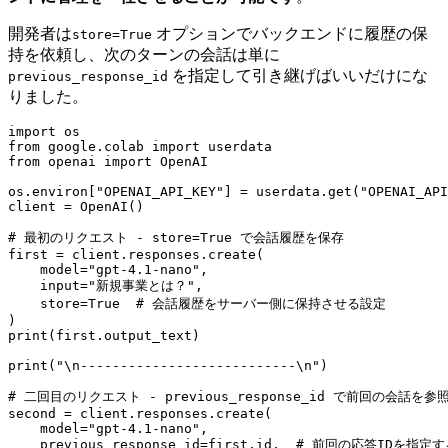
開発者は
オプションでバックエンドに履歴の保
store=True
持を依頼し、次のターンの会話は単に
を指定して引き継げばいいだけにな
previous_response_id
りました。
import os

from google.colab import userdata

from openai import OpenAI

os.environ["OPENAI_API_KEY"] = userdata.get("OPENAI_API
client = OpenAI()

# 最初のリクエスト - store=True で会話履歴を保存

first = client.responses.create(

    model="gpt-4.1-nano",

    input="新規事業とは？",

    store=True  # 会話履歴をサーバー側に保持させる設定

)

print(first.output_text)

print("\n---------------------------\n")

# 二回目のリクエスト - previous_response_id で前回の会話を参照
second = client.responses.create(

    model="gpt-4.1-nano",

    previous_response_id=first.id,  # 前回の応答IDを