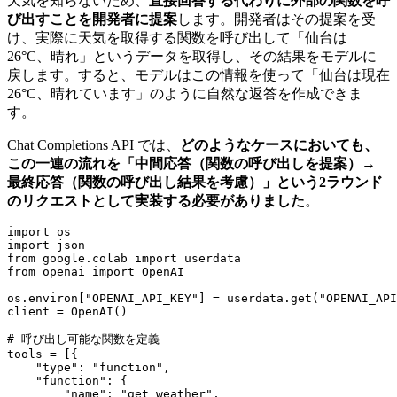
天気を知らないため、
直接回答する代わりに外部の関数を呼
び出すことを開発者に提案
します。開発者はその提案を受
け、実際に天気を取得する関数を呼び出して「仙台は
26°C、晴れ」というデータを取得し、その結果をモデルに
戻します。すると、モデルはこの情報を使って「仙台は現在
26°C、晴れています」のように自然な返答を作成できま
す。
Chat Completions API では、
どのようなケースにおいても、
この一連の流れを「中間応答（関数の呼び出しを提案）→
最終応答（関数の呼び出し結果を考慮）」という2ラウンド
のリクエストとして実装する必要がありました
。
import os

import json

from google.colab import userdata

from openai import OpenAI

os.environ["OPENAI_API_KEY"] = userdata.get("OPENAI_API
client = OpenAI()

# 呼び出し可能な関数を定義

tools = [{

    "type": "function",

    "function": {

        "name": "get_weather",
