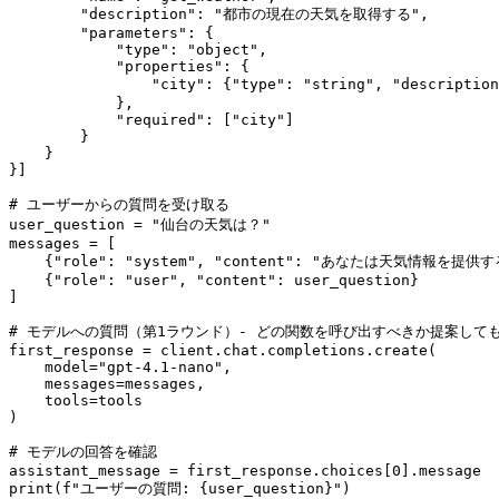
        "description": "都市の現在の天気を取得する",

        "parameters": {

            "type": "object",

            "properties": {

                "city": {"type": "string", "descriptio
            },

            "required": ["city"]

        }

    }

}]

# ユーザーからの質問を受け取る

user_question = "仙台の天気は？"

messages = [

    {"role": "system", "content": "あなたは天気情報を提
    {"role": "user", "content": user_question}

]

# モデルへの質問（第1ラウンド）- どの関数を呼び出すべきか提案しても
first_response = client.chat.completions.create(

    model="gpt-4.1-nano",

    messages=messages,

    tools=tools

)

# モデルの回答を確認

assistant_message = first_response.choices[0].message

print(f"ユーザーの質問: {user_question}")
