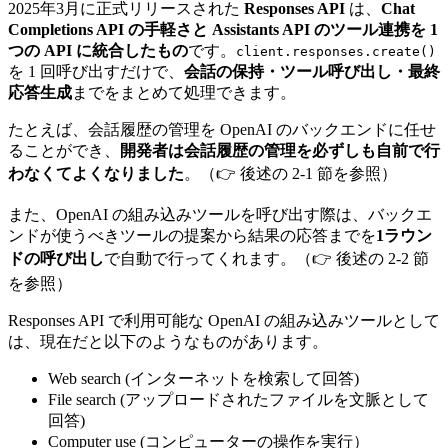
2025年3月に正式リリースされた
Responses API
は、
Chat
Completions API の手軽さと Assistants API のツール連携を 1
つの API に統合したもの
です。
client.responses.create()
を 1 回呼び出すだけで、
会話の保持・ツール呼び出し・最終
応答生成
までをまとめて処理できます。
たとえば、会話履歴の管理を OpenAI のバックエンドに任せ
ることができ、
開発者は会話履歴の管理を必ずしも自前で行
わなくてよくなりました
。（👉 後述の 2-1 節を参照）
また、OpenAI の組み込みツールを呼び出す際は、バックエ
ンドが使うべきツールの提案から結果の応答までを
1ラウン
ドの呼び出し
で自動で行ってくれます。（👉 後述の 2-2 節
を参照）
Responses API で利用可能な OpenAI の組み込みツールとして
は、現在だと以下のようなものがあります。
Web search (インターネットを検索して回答)
File search (アップロードされたファイルを文脈として
回答)
Computer use (コンピューターの操作を実行）