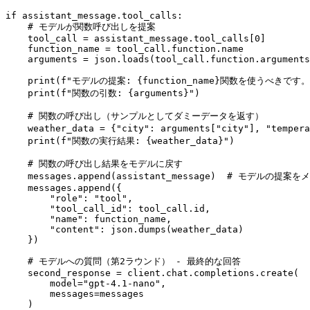
if assistant_message.tool_calls:

    # モデルが関数呼び出しを提案

    tool_call = assistant_message.tool_calls[0]

    function_name = tool_call.function.name

    arguments = json.loads(tool_call.function.arguments
    print(f"モデルの提案: {function_name}関数を使うべきです。"
    print(f"関数の引数: {arguments}")

    # 関数の呼び出し（サンプルとしてダミーデータを返す）

    weather_data = {"city": arguments["city"], "temper
    print(f"関数の実行結果: {weather_data}")

    # 関数の呼び出し結果をモデルに戻す

    messages.append(assistant_message)  # モデルの提
    messages.append({

        "role": "tool",

        "tool_call_id": tool_call.id,

        "name": function_name,

        "content": json.dumps(weather_data)

    })

    # モデルへの質問（第2ラウンド） - 最終的な回答

    second_response = client.chat.completions.create(

        model="gpt-4.1-nano",

        messages=messages

    )
