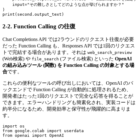
    input="その難しさとしてどのような点が挙げられますか？"

)

print(second.output_text)
2-2. Function Calling の往復
Chat Completions API では2ラウンドのリクエスト往復が必要
だった Function Calling も、Responses API では1回のリクエス
トで完結する場合があります。それは
web_search_preview
(Web検索) や
(ファイル検索) といった
OpenAI
file_search
の組み込みツール (関数) を Function Calling の対象とする場
合
です。
これらの便利なツールの呼び出しにおいては、OpenAI のバ
ックエンドで Function Calling が自動的に処理されるため、
開発者はたった1回のリクエストで完全な応答を得ることが
できます。エラーハンドリングも簡素化され、実装コードは
約半分になるため、開発効率と保守性が飛躍的に高まりま
す。
import os

from google.colab import userdata

from openai import OpenAI
