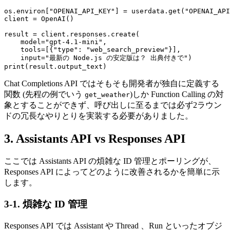
os.environ["OPENAI_API_KEY"] = userdata.get("OPENAI_API
client = OpenAI()

result = client.responses.create(

    model="gpt-4.1-mini",

    tools=[{"type": "web_search_preview"}],

    input="最新の Node.js の安定版は？ 出典付きで")

Chat Completions API ではそもそも開発者が独自に定義する
関数 (先程の例でいう
)しか Function Calling の対
get_weather
象とすることができず、呼び出しに至るまでは必ず2ラウン
ドの冗長なやりとりを実装する必要がありました。
3. Assistants API vs Responses API
ここでは Assistants API の煩雑な ID 管理とポーリングが、
Responses API によってどのように改善されるかを簡単に示
します。
3-1. 煩雑な ID 管理
Responses API では Assistant や Thread 、Run といったオブジ