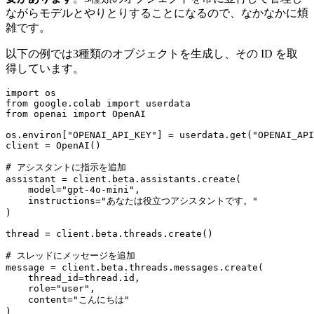
ながらモデルとやりとりすることになるので、なかなかに煩
雑です。
以下の例では3種類のオブジェクトを生成し、その ID を取
得しています。
import os

from google.colab import userdata

from openai import OpenAI

os.environ["OPENAI_API_KEY"] = userdata.get("OPENAI_API
client = OpenAI()

# アシスタントに指示を追加

assistant = client.beta.assistants.create(

    model="gpt-4o-mini",

    instructions="あなたは役立つアシスタントです。"

)

thread = client.beta.threads.create()

# スレッドにメッセージを追加

message = client.beta.threads.messages.create(

    thread_id=thread.id,

    role="user",

    content="こんにちは"

)
