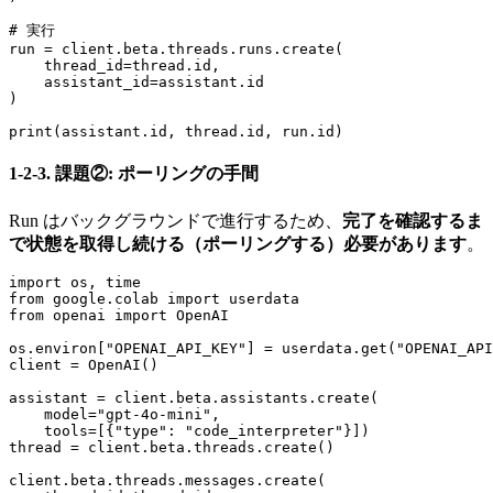
# 実行

run = client.beta.threads.runs.create(

    thread_id=thread.id,

    assistant_id=assistant.id

)

print(assistant.id, thread.id, run.id)
1-2-3. 課題②: ポーリングの手間
Run はバックグラウンドで進行するため、
完了を確認するま
で状態を取得し続ける（ポーリングする）必要があります
。
import os, time

from google.colab import userdata

from openai import OpenAI

os.environ["OPENAI_API_KEY"] = userdata.get("OPENAI_API
client = OpenAI()

assistant = client.beta.assistants.create(

    model="gpt-4o-mini",

    tools=[{"type": "code_interpreter"}])

thread = client.beta.threads.create()

client.beta.threads.messages.create(
