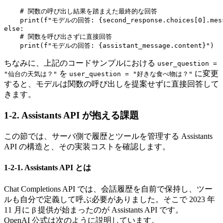
    # 関数の呼び出し結果を踏まえた最終的な回答

    print(f"モデルの回答: {second_response.choices[0].mess
else:

    # 関数を呼び出さずに直接回答

    print(f"モデルの回答: {assistant_message.content}")
ちなみに、上記のコードサンプルにおける
user_question =
を
に変更
"仙台の天気は？"
user_question = "好きな食べ物は？"
すると、モデルは関数の呼び出しを提案せずに直接回答して
きます。
1-2. Assistants API が抱える課題
この節では、サーバ側で履歴とツールを管理する Assistants
API の構造と、その実装コストを確認します。
1-2-1. Assistants API とは
Chat Completions API では、会話履歴を自前で保持し、ツー
ルも自分で定義して呼ぶ必要がありました。そこで 2023 年
11 月に β 提供が始まったのが Assistants API です。
OpenAI 公式は次のように説明しています。