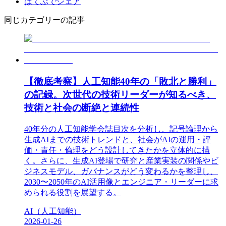
はてぶでシェア
同じカテゴリーの記事
【徹底考察】人工知能40年の「敗北と勝利」
の記録。次世代の技術リーダーが知るべき、
技術と社会の断絶と連続性
40年分の人工知能学会誌目次を分析し、記号論理から
生成AIまでの技術トレンドと、社会がAIの運用・評
価・責任・倫理をどう設計してきたかを立体的に描
く。さらに、生成AI登場で研究と産業実装の関係やビ
ジネスモデル、ガバナンスがどう変わるかを整理し、
2030〜2050年のAI活用像とエンジニア・リーダーに求
められる役割を展望する。
AI（人工知能）
2026-01-26