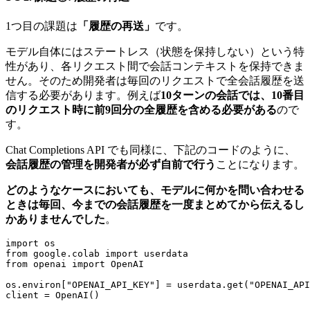
1つ目の課題は
「履歴の再送」
です。
モデル自体にはステートレス（状態を保持しない）という特
性があり、各リクエスト間で会話コンテキストを保持できま
せん。そのため開発者は毎回のリクエストで全会話履歴を送
信する必要があります。例えば
10ターンの会話では、10番目
のリクエスト時に前9回分の全履歴を含める必要がある
ので
す。
Chat Completions API でも同様に、下記のコードのように、
会話履歴の管理を開発者が必ず自前で行う
ことになります。
どのようなケースにおいても、モデルに何かを問い合わせる
ときは毎回、今までの会話履歴を一度まとめてから伝えるし
かありませんでした
。
import os

from google.colab import userdata

from openai import OpenAI

os.environ["OPENAI_API_KEY"] = userdata.get("OPENAI_API
client = OpenAI()
