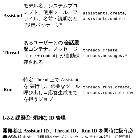
モデル名、システムプロ
ンプト、使用ツール、フ
,
assistants.create
Assistant
ァイル、名前・説明など
assistants.update
“設定パッケージ”
あるユーザーとの
会話履
歴コンテナ
。メッセージ
,
threads.create
Thread
（role + content）が自動保
threads.messages.*
存される
特定 Thread 上で Assistant
を
実行
し、必要なツール
,
threads.runs.create
Run
呼び出し→応答生成まで
threads.runs.retrieve
を担うジョブ
1-2-2. 課題①: 煩雑な ID 管理
開発者は Assistant ID、Thread ID、Run ID を同時に扱う必
要があります
。3種類のオブジェクトを常に並行して管理し