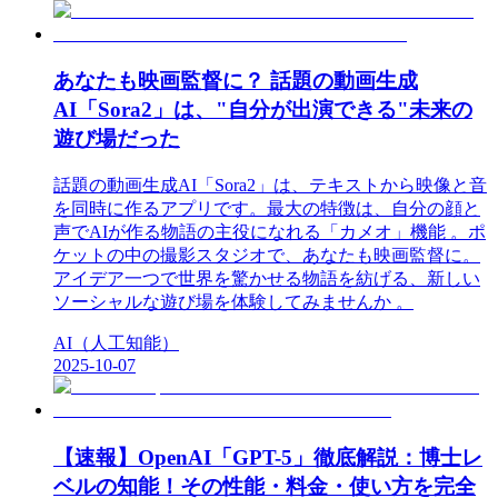
あなたも映画監督に？ 話題の動画生成
AI「Sora2」は、"自分が出演できる"未来の
遊び場だった
話題の動画生成AI「Sora2」は、テキストから映像と音
を同時に作るアプリです。最大の特徴は、自分の顔と
声でAIが作る物語の主役になれる「カメオ」機能 。ポ
ケットの中の撮影スタジオで、あなたも映画監督に。
アイデア一つで世界を驚かせる物語を紡げる、新しい
ソーシャルな遊び場を体験してみませんか 。
AI（人工知能）
2025-10-07
【速報】OpenAI「GPT-5」徹底解説：博士レ
ベルの知能！その性能・料金・使い方を完全