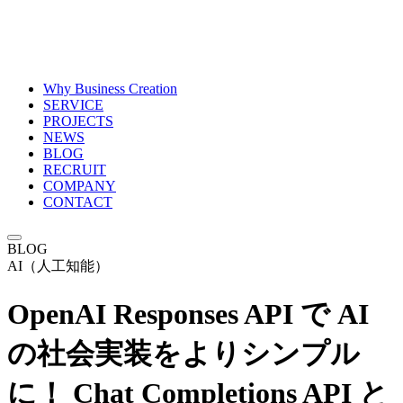
Why Business Creation
SERVICE
PROJECTS
NEWS
BLOG
RECRUIT
COMPANY
CONTACT
BLOG
AI（人工知能）
OpenAI Responses API で AI
の社会実装をよりシンプル
に！ Chat Completions API と