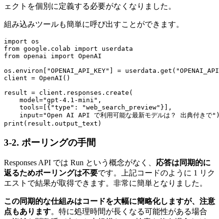
ェクトを個別に定義する必要がなくなりました。
組み込みツールも簡単に呼び出すことができます。
import os

from google.colab import userdata

from openai import OpenAI

os.environ["OPENAI_API_KEY"] = userdata.get("OPENAI_API
client = OpenAI()

result = client.responses.create(

    model="gpt-4.1-mini",

    tools=[{"type": "web_search_preview"}],

    input="Open AI API で利用可能な最新モデルは？ 出典付きで")
print(result.output_text)
3-2. ポーリングの手間
Responses API では Run という概念がなく、
応答は同期的に
返るためポーリングは不要
です。上記コードのように 1 リク
エストで結果が取得できます。非常に簡単となりました。
この同期的な仕組みはコードを大幅に簡略化しますが、注意
点もあります
。特に処理時間が長くなる可能性がある場合