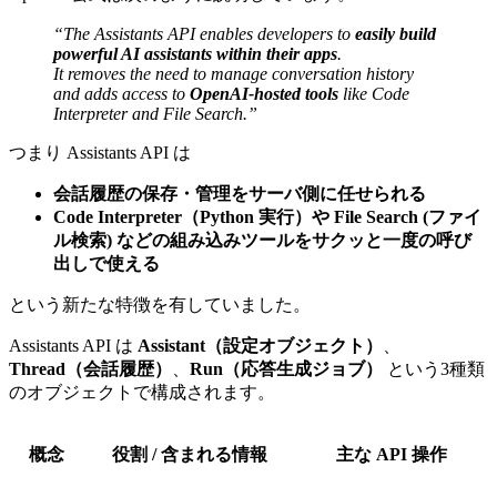
“The Assistants API enables developers to
easily build
powerful AI assistants within their apps
.
It removes the need to manage conversation history
and adds access to
OpenAI-hosted tools
like Code
Interpreter and File Search.”
つまり Assistants API は
会話履歴の保存・管理をサーバ側に任せられる
Code Interpreter（Python 実行）や File Search (ファイ
ル検索) などの組み込みツールをサクッと一度の呼び
出しで使える
という新たな特徴を有していました。
Assistants API は
Assistant（設定オブジェクト）
、
Thread（会話履歴）
、
Run（応答生成ジョブ）
という3種類
のオブジェクトで構成されます。
概念
役割 / 含まれる情報
主な API 操作