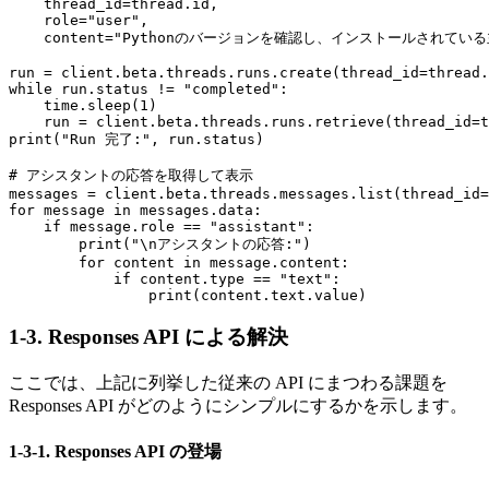
    thread_id=thread.id,

    role="user",

    content="Pythonのバージョンを確認し、インストールされ
run = client.beta.threads.runs.create(thread_id=thread.
while run.status != "completed":

    time.sleep(1)

    run = client.beta.threads.runs.retrieve(thread_id=t
print("Run 完了:", run.status)

# アシスタントの応答を取得して表示

messages = client.beta.threads.messages.list(thread_id=
for message in messages.data:

    if message.role == "assistant":

        print("\nアシスタントの応答:")

        for content in message.content:

            if content.type == "text":

1-3. Responses API による解決
ここでは、上記に列挙した従来の API にまつわる課題を
Responses API がどのようにシンプルにするかを示します。
1-3-1. Responses API の登場