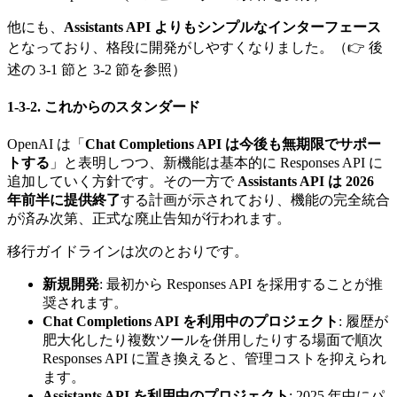
他にも、
Assistants API よりもシンプルなインターフェース
となっており、格段に開発がしやすくなりました。（👉 後
述の 3-1 節と 3-2 節を参照）
1-3-2. これからのスタンダード
OpenAI は「
Chat Completions API は今後も無期限でサポー
トする
」と表明しつつ、新機能は基本的に Responses API に
追加していく方針です。その一方で
Assistants API は 2026
年前半に提供終了
する計画が示されており、機能の完全統合
が済み次第、正式な廃止告知が行われます。
移行ガイドラインは次のとおりです。
新規開発
: 最初から Responses API を採用することが推
奨されます。
Chat Completions API を利用中のプロジェクト
: 履歴が
肥大化したり複数ツールを併用したりする場面で順次
Responses API に置き換えると、管理コストを抑えられ
ます。
Assistants API を利用中のプロジェクト
: 2025 年中にパ