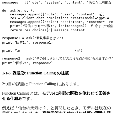
messages = [{"role": "system", "content": "あなたは
def ask(q: str):

    messages.append({"role": "user", "content": q})

    res = client.chat.completions.create(model="gpt-4.1
    messages.append({"role": "assistant", "content": re
    print("送信メッセージ数:", len(messages))  # 今
    return res.choices[0].message.content

response1 = ask("新規事業とは？")

print("回答1:", response1)

print("\n---------------------------\n")

response2 = ask("その難しさとしてどのような点が挙げられますか？"
1-1-3. 課題②: Function Calling の往復
2つ目の課題は Function Calling にあります。
Function Calling とは、
モデルに外部の関数を使わせて回答さ
せる仕組み
です。
例えば「仙台の天気は？」と質問したとき、モデルは現在の